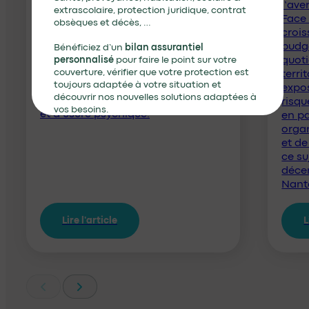
souvent dans un contexte de
l’ave
extrascolaire, protection juridique, contrat
pression permanente, d’urgence et
Face 
obsèques et décès, …
d’exposition publique. Ces
crois
fonctions exigent une grande
budgé
Bénéficiez d’un
bilan assurantiel
disponibilité émotionnelle et
quoti
personnalisé
pour faire le point sur votre
intellectuelle, mais elles peuvent
couverture, vérifier que votre protection est
terri
toujours adaptée à votre situation et
aussi exposer à des niveaux élevés
expos
découvrir nos nouvelles solutions adaptées à
de stress, d’isolement décisionnel
risq
vos besoins.
et d’usure psychique.
en pa
orga
et de
Je demande mon bilan
ce su
déce
Nant
Lire l'article
L